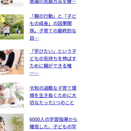
意識の克服方法を徹…
「親の行動」と「子ど
もの成長」の因果関
係。子育ての最終的な
目…
「学びたい」という子
どもの気持ちを伸ばす
ために親ができる唯
一…
令和の過酷な子育て環
境を生き抜くために大
切なたった1つのこと
6000人の学習指導から
確信した、子どもの学