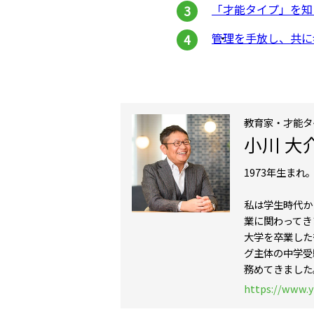
「才能タイプ」を知
管理を手放し、共に
教育家・才能タ
小川 大
1973年生ま
私は学生時代か
業に関わってき
大学を卒業した
グ主体の中学受
務めてきました
https://www.