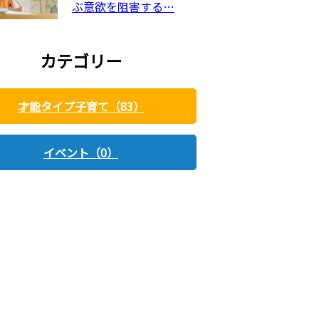
ぶ意欲を阻害する…
カテゴリー
才能タイプ子育て（83）
イベント（0）