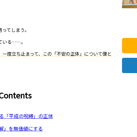
語ってしまう。
ている……。
、一度立ち止まって、この「不安の正体」について僕と
Contents
る「平成の呪縛」の正体
正解」を無価値にする