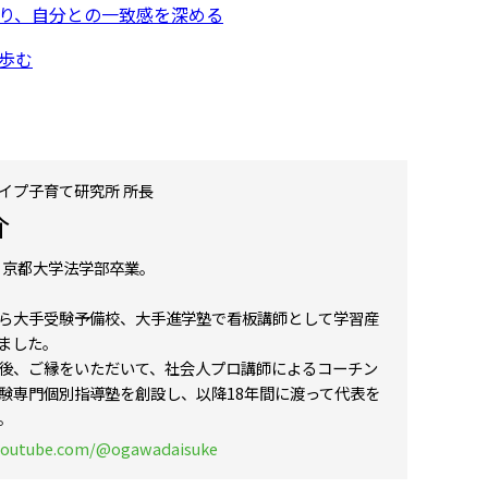
り、自分との一致感を深める
歩む
イプ子育て研究所 所長
介
れ。京都大学法学部卒業。
ら大手受験予備校、大手進学塾で看板講師として学習産
ました。
後、ご縁をいただいて、社会人プロ講師によるコーチン
験専門個別指導塾を創設し、以降18年間に渡って代表を
。
youtube.com/@ogawadaisuke