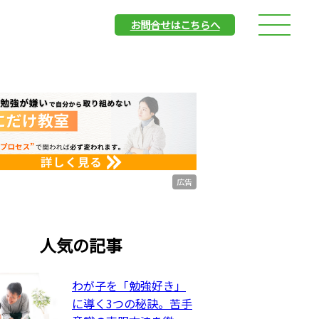
お問合せはこちらへ
広告
人気の記事
わが子を「勉強好き」
に導く3つの秘訣。苦手