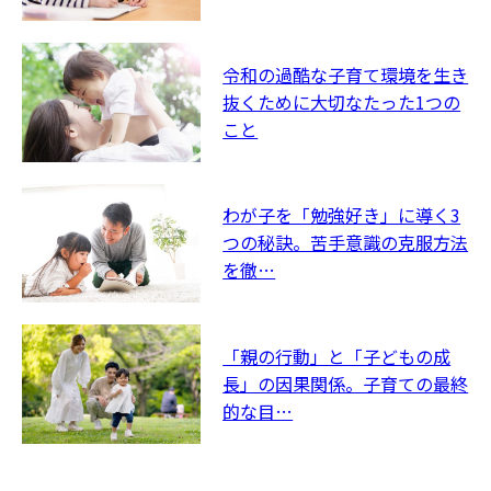
令和の過酷な子育て環境を生き
抜くために大切なたった1つの
こと
わが子を「勉強好き」に導く3
つの秘訣。苦手意識の克服方法
を徹…
「親の行動」と「子どもの成
長」の因果関係。子育ての最終
的な目…