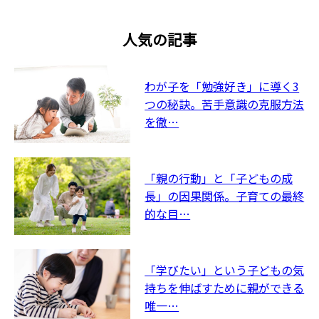
人気の記事
わが子を「勉強好き」に導く3
つの秘訣。苦手意識の克服方法
を徹…
「親の行動」と「子どもの成
長」の因果関係。子育ての最終
的な目…
「学びたい」という子どもの気
持ちを伸ばすために親ができる
唯一…