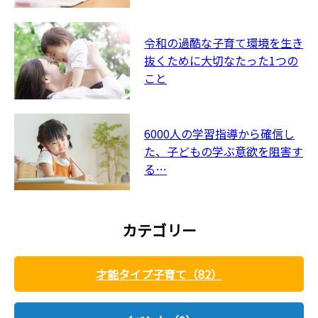
令和の過酷な子育て環境を生き
抜くために大切なたった1つの
こと
6000人の学習指導から確信し
た、子どもの学ぶ意欲を阻害す
る…
カテゴリー
才能タイプ子育て（82）