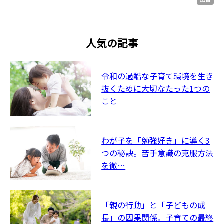
人気の記事
令和の過酷な子育て環境を生き
抜くために大切なたった1つの
こと
わが子を「勉強好き」に導く3
つの秘訣。苦手意識の克服方法
を徹…
「親の行動」と「子どもの成
長」の因果関係。子育ての最終