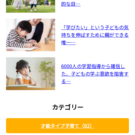
的な目…
「学びたい」という子どもの気
持ちを伸ばすために親ができる
唯一…
6000人の学習指導から確信し
た、子どもの学ぶ意欲を阻害す
る…
カテゴリー
才能タイプ子育て（82）