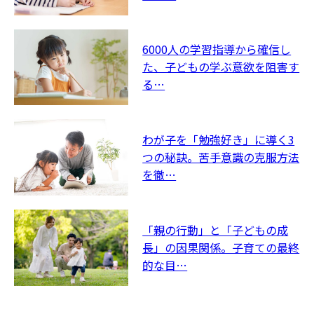
6000人の学習指導から確信し
た、子どもの学ぶ意欲を阻害す
る…
わが子を「勉強好き」に導く3
つの秘訣。苦手意識の克服方法
を徹…
「親の行動」と「子どもの成
長」の因果関係。子育ての最終
的な目…