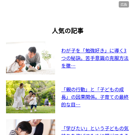
広告
人気の記事
わが子を「勉強好き」に導く3
つの秘訣。苦手意識の克服方法
を徹…
「親の行動」と「子どもの成
長」の因果関係。子育ての最終
的な目…
「学びたい」という子どもの気