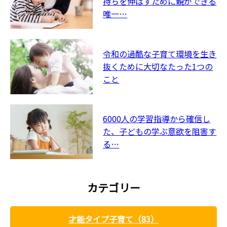
持ちを伸ばすために親ができる
唯一…
令和の過酷な子育て環境を生き
抜くために大切なたった1つの
こと
6000人の学習指導から確信し
た、子どもの学ぶ意欲を阻害す
る…
カテゴリー
才能タイプ子育て（83）