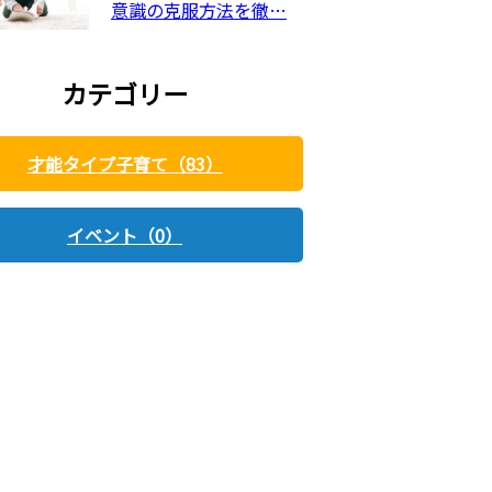
意識の克服方法を徹…
カテゴリー
才能タイプ子育て（83）
イベント（0）