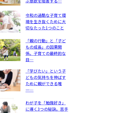
ぶ意欲を阻害する…
令和の過酷な子育て環
境を生き抜くために大
切なたった1つのこと
「親の行動」と「子ど
もの成長」の因果関
係。子育ての最終的な
目…
「学びたい」という子
どもの気持ちを伸ばす
ために親ができる唯
一…
わが子を「勉強好き」
に導く3つの秘訣。苦手