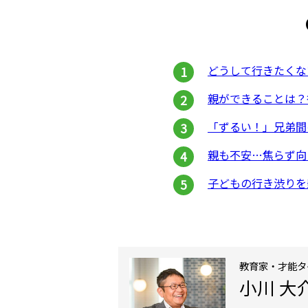
どうして行きたくな
親ができることは？
「ずるい！」兄弟間
親も不安…焦らず向
子どもの行き渋りを
教育家・才能タ
小川 大