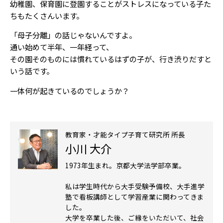
幼稚園、保育園に登園することがストレスになっている子た
ちもたくさんいます。
「母子分離」の話じゃないんですよ。
通い始めて半年、一年経って、
その園そのものには慣れているはずの子が、行き渋りだすと
いう話です。
一体何が起きているのでしょうか？
教育家・才能タイプ子育て研究所 所長
小川 大介
1973年生まれ。京都大学法学部卒業。
私は学生時代から大手受験予備校、大手進学
塾で看板講師として学習産業に関わってきま
した。
大学を卒業した後、ご縁をいただいて、社会