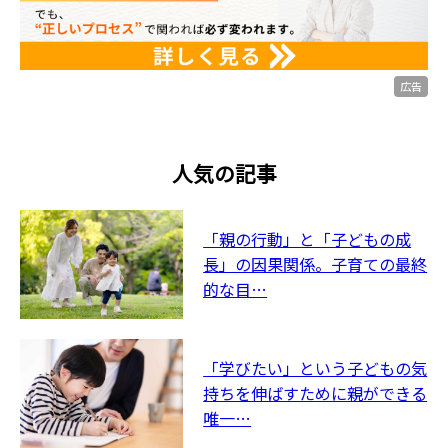
広告
人気の記事
「親の行動」と「子どもの成
長」の因果関係。子育ての最終
的な目…
「学びたい」という子どもの気
持ちを伸ばすために親ができる
唯一…