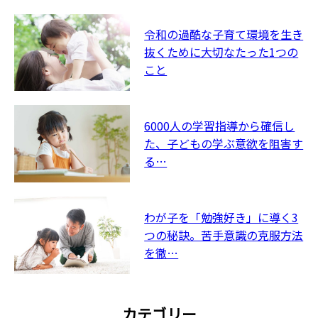
令和の過酷な子育て環境を生き
抜くために大切なたった1つの
こと
6000人の学習指導から確信し
た、子どもの学ぶ意欲を阻害す
る…
わが子を「勉強好き」に導く3
つの秘訣。苦手意識の克服方法
を徹…
カテゴリー