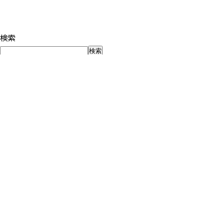
検索
検索
最近の投稿
夏休みだから、子どもを5分だけ見つめてみる
子どもが自走する前に、親が「世間の正解」から自立する〜「
個別分析セッションが、とても楽しかった話。「できない」の
中学受験、夏休み前に親がやるべきこと -夏期講習を「こな
「いい学校」は、入る前に決まっているのではありません
最近のコメント
表示できるコメントはありません。
アーカイブ
2026年8月
2026年7月
2026年6月