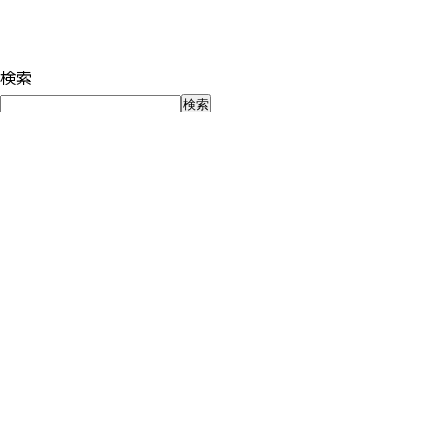
検索
検索
最近の投稿
夏休みだから、子どもを5分だけ見つめてみる
子どもが自走する前に、親が「世間の正解」から自立する〜「
個別分析セッションが、とても楽しかった話。「できない」の
中学受験、夏休み前に親がやるべきこと -夏期講習を「こな
「いい学校」は、入る前に決まっているのではありません
最近のコメント
表示できるコメントはありません。
アーカイブ
2026年8月
2026年7月
2026年6月