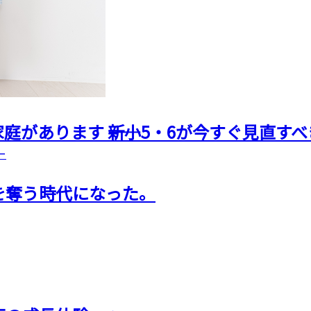
があります ――新小5・6が今すぐ見直す
ー
を奪う時代になった。