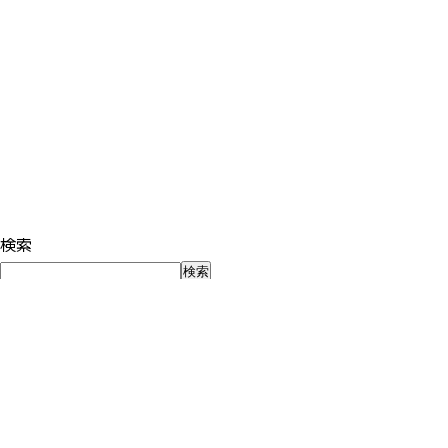
検索
検索
最近の投稿
夏休みだから、子どもを5分だけ見つめてみる
子どもが自走する前に、親が「世間の正解」から自立する〜「
個別分析セッションが、とても楽しかった話。「できない」の
中学受験、夏休み前に親がやるべきこと -夏期講習を「こな
「いい学校」は、入る前に決まっているのではありません