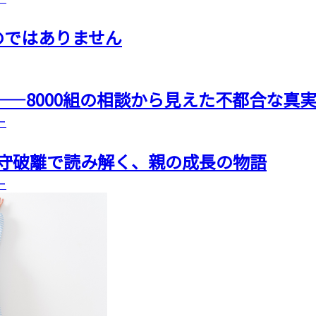
のではありません
——8000組の相談から見えた不都合な真
ー
 守破離で読み解く、親の成長の物語
ー