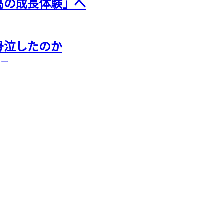
高の成長体験」へ
号泣したのか
ター