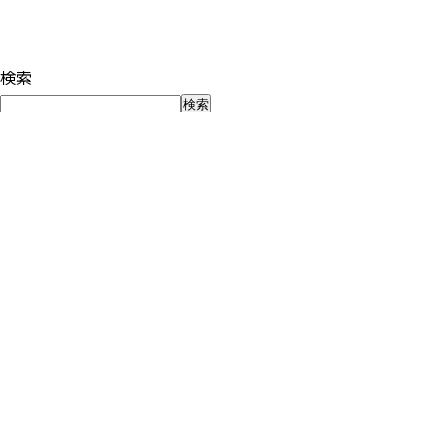
検索
検索
最近の投稿
夏休みだから、子どもを5分だけ見つめてみる
子どもが自走する前に、親が「世間の正解」から自立する〜「
個別分析セッションが、とても楽しかった話。「できない」の
中学受験、夏休み前に親がやるべきこと -夏期講習を「こな
「いい学校」は、入る前に決まっているのではありません
最近のコメント
表示できるコメントはありません。
アーカイブ
2026年8月
2026年7月
2026年6月