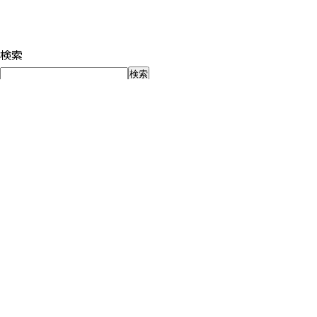
検索
検索
最近の投稿
夏休みだから、子どもを5分だけ見つめてみる
子どもが自走する前に、親が「世間の正解」から自立する〜「
個別分析セッションが、とても楽しかった話。「できない」の
中学受験、夏休み前に親がやるべきこと -夏期講習を「こな
「いい学校」は、入る前に決まっているのではありません
最近のコメント
表示できるコメントはありません。
アーカイブ
2026年8月
2026年7月
2026年6月