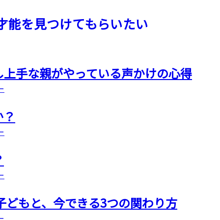
才能を見つけてもらいたい
し上手な親がやっている声かけの心得
ー
か？
ー
？
ー
子どもと、今できる3つの関わり方
ー