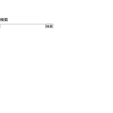
検索
検索
最近の投稿
夏休みだから、子どもを5分だけ見つめてみる
子どもが自走する前に、親が「世間の正解」から自立する〜「
個別分析セッションが、とても楽しかった話。「できない」の
中学受験、夏休み前に親がやるべきこと -夏期講習を「こな
「いい学校」は、入る前に決まっているのではありません
最近のコメント
表示できるコメントはありません。
アーカイブ
2026年8月
2026年7月
2026年6月